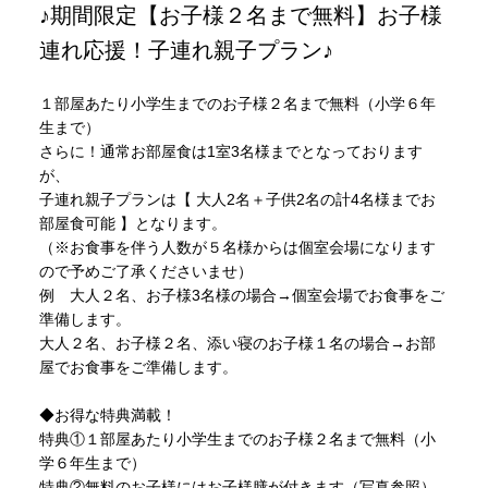
♪期間限定【お子様２名まで無料】お子様
連れ応援！子連れ親子プラン♪
１部屋あたり小学生までのお子様２名まで無料（小学６年
生まで）
さらに！通常お部屋食は1室3名様までとなっております
が、
子連れ親子プランは【 大人2名＋子供2名の計4名様までお
部屋食可能 】となります。
（※お食事を伴う人数が５名様からは個室会場になります
ので予めご了承くださいませ）
例 大人２名、お子様3名様の場合→個室会場でお食事をご
準備します。
大人２名、お子様２名、添い寝のお子様１名の場合→お部
屋でお食事をご準備します。
◆お得な特典満載！
特典①１部屋あたり小学生までのお子様２名まで無料（小
学６年生まで）
特典②無料のお子様にはお子様膳が付きます（写真参照）