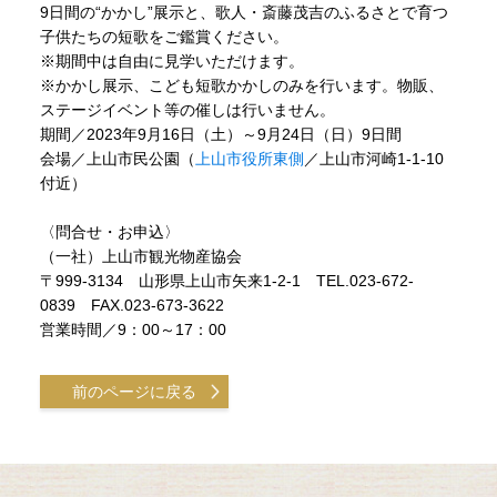
9日間の“かかし”展示と、歌人・斎藤茂吉のふるさとで育つ
子供たちの短歌をご鑑賞ください。
※期間中は自由に見学いただけます。
※かかし展示、こども短歌かかしのみを行います。物販、
ステージイベント等の催しは行いません。
期間／2023年9月16日（土）～9月24日（日）9日間
会場／上山市民公園（
上山市役所東側
／上山市河崎1-1-10
付近）
〈問合せ・お申込〉
（一社）上山市観光物産協会
〒999-3134 山形県上山市矢来1-2-1 TEL.023-672-
0839 FAX.023-673-3622
営業時間／9：00～17：00
前のページに戻る