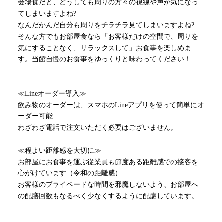
会場食だと、どうしても周りの方々の視線や声が気になっ
てしまいますよね?
なんだかんだ自分も周りをチラチラ見てしまいますよね?
そんな方でもお部屋食なら「お客様だけの空間で、周りを
気にすることなく、リラックスして」お食事を楽しめま
す。当館自慢のお食事をゆっくりと味わってください！
≪
Line
オーダー導入≫
飲み物のオーダーは、スマホの
Line
アプリを使って簡単にオ
ーダー可能！
わざわざ電話で注文いただく必要はございません。
≪程よい距離感を大切に≫
お部屋にお食事を運ぶ従業員も節度ある距離感での接客を
心がけています（令和の距離感）
お客様のプライベードな時間を邪魔しないよう、お部屋へ
の配膳回数もなるべく少なくするように配慮しています。