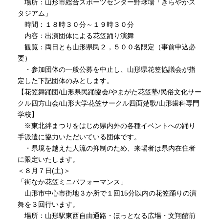
場所：山形市総合スポーツセンター野球場「きらやかス
タジアム」
時間：１８時３０分～１９時３０分
内容：出演団体による花笠踊り演舞
観覧：両日とも山形県民２，５００名限定（事前申込必
要）
・参加団体の一般公募を中止し、山形県花笠協議会が指
定した下記団体のみとします。
【花笠舞踊団/山形県民踊協会/やまがた花笠塾/民俗文化サー
クル四方山会/山形大学花笠サークル四面楚歌/山形歯科専門
学校】
※東北絆まつりをはじめ県内外の各種イベントへの踊り
手派遣に協力いただいている団体です。
・県境を越えた人流の抑制のため、来場者は県内在住者
に限定いたします。
＜８月７日(土)＞
「街なか花笠ミニパフォーマンス」
山形市中心市街地３か所で１回15分以内の花笠踊りの演
舞を３回行います。
場所：山形駅東西自由通路・ほっとなる広場・文翔館前