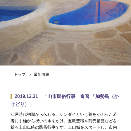
トップ
最新情報
2019.12.31 上山市民俗行事 奇習 「加勢鳥（か
せどり）」
江戸時代初期から伝わる、ケンダイという蓑をかぶった若
者に手桶から祝いの水をかけ、五穀豊穣や商売繁盛などを
祈る上山伝統の民俗行事です。上山城をスタートし、市内