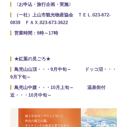
〈お申込・旅行企画・実施〉
（一社）上山市観光物産協会 ＴＥＬ.023-672-
0839 ＦＡＸ.023-673-3622
営業時間：9時～17時
★紅葉の見ごろ★
鳥兜山山頂・・・9月中旬～ ドッコ沼・・・
9月下旬～
鳥兜山中腹・・・10月上旬～ 温泉街付
近・・・10月中旬～